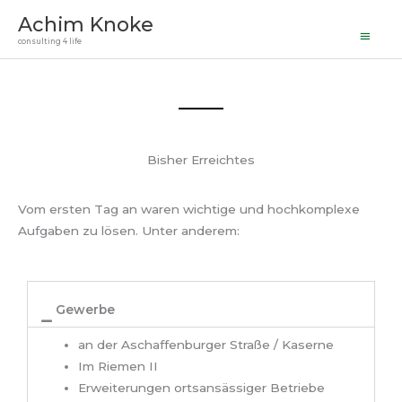
Haupt
Zum
Achim Knoke
Inhalt
consulting 4 life
springen
Bisher Erreichtes
Vom ersten Tag an waren wichtige und hochkomplexe
Aufgaben zu lösen. Unter anderem:
Gewerbe
an der Aschaffenburger Straße / Kaserne
Im Riemen II
Erweiterungen ortsansässiger Betriebe