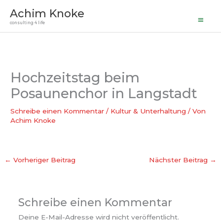
Haupt
Zum
Achim Knoke
Inhalt
consulting 4 life
springen
Hochzeitstag beim
Posaunenchor in Langstadt
Schreibe einen Kommentar
/
Kultur & Unterhaltung
/ Von
Achim Knoke
←
Vorheriger Beitrag
Nächster Beitrag
→
Schreibe einen Kommentar
Deine E-Mail-Adresse wird nicht veröffentlicht.