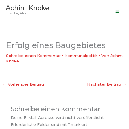
Haupt
Zum
Achim Knoke
Inhalt
consulting 4 life
springen
Erfolg eines Baugebietes
Schreibe einen Kommentar
/
Kommunalpolitik
/ Von
Achim
Knoke
←
Vorheriger Beitrag
Nächster Beitrag
→
Schreibe einen Kommentar
Deine E-Mail-Adresse wird nicht veröffentlicht.
Erforderliche Felder sind mit
*
markiert