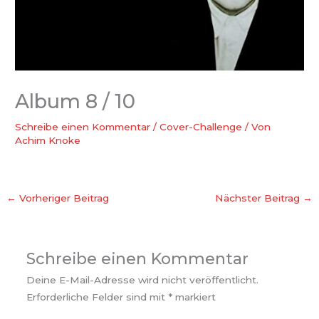
Album 8 / 10
Schreibe einen Kommentar
/
Cover-Challenge
/ Von
Achim Knoke
←
Vorheriger Beitrag
Nächster Beitrag
→
Schreibe einen Kommentar
Deine E-Mail-Adresse wird nicht veröffentlicht.
Erforderliche Felder sind mit
*
markiert