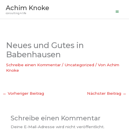
Haupt
Zum
Achim Knoke
Inhalt
consulting 4 life
springen
Neues und Gutes in
Babenhausen
Schreibe einen Kommentar
/
Uncategorized
/ Von
Achim
Knoke
←
Vorheriger Beitrag
Nächster Beitrag
→
Schreibe einen Kommentar
Deine E-Mail-Adresse wird nicht veröffentlicht.