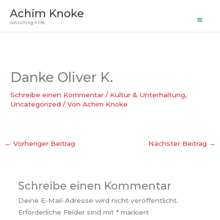
Haupt
Zum
Achim Knoke
Inhalt
consulting 4 life
springen
Danke Oliver K.
Schreibe einen Kommentar
/
Kultur & Unterhaltung
,
Uncategorized
/ Von
Achim Knoke
←
Vorheriger Beitrag
Nächster Beitrag
→
Schreibe einen Kommentar
Deine E-Mail-Adresse wird nicht veröffentlicht.
Erforderliche Felder sind mit
*
markiert