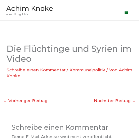
Haupt
Zum
Achim Knoke
Inhalt
consulting 4 life
springen
Die Flüchtinge und Syrien im
Video
Schreibe einen Kommentar
/
Kommunalpolitik
/ Von
Achim
Knoke
←
Vorheriger Beitrag
Nächster Beitrag
→
Schreibe einen Kommentar
Deine E-Mail-Adresse wird nicht veröffentlicht.