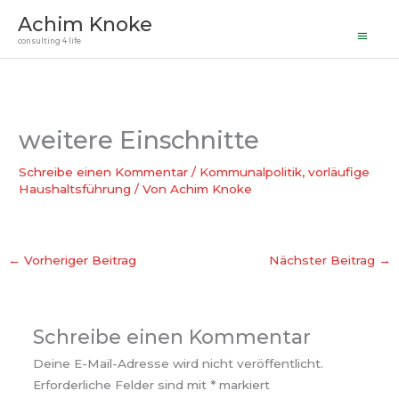
Haupt
Zum
Achim Knoke
Inhalt
consulting 4 life
springen
weitere Einschnitte
Schreibe einen Kommentar
/
Kommunalpolitik
,
vorläufige
Haushaltsführung
/ Von
Achim Knoke
←
Vorheriger Beitrag
Nächster Beitrag
→
Schreibe einen Kommentar
Deine E-Mail-Adresse wird nicht veröffentlicht.
Erforderliche Felder sind mit
*
markiert