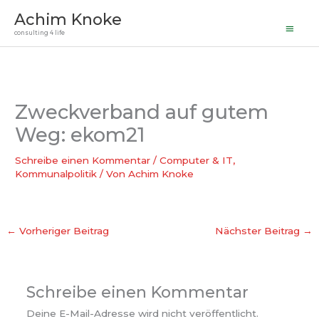
Haupt
Zum
Achim Knoke
Inhalt
consulting 4 life
springen
Zweckverband auf gutem
Weg: ekom21
Schreibe einen Kommentar
/
Computer & IT
,
Kommunalpolitik
/ Von
Achim Knoke
←
Vorheriger Beitrag
Nächster Beitrag
→
Schreibe einen Kommentar
Deine E-Mail-Adresse wird nicht veröffentlicht.