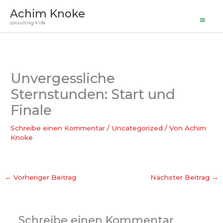
Haupt
Zum
Achim Knoke
Inhalt
consulting 4 life
springen
Unvergessliche
Sternstunden: Start und
Finale
Schreibe einen Kommentar
/
Uncategorized
/ Von
Achim
Knoke
←
Vorheriger Beitrag
Nächster Beitrag
→
Schreibe einen Kommentar