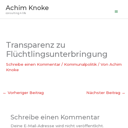
Haupt
Zum
Achim Knoke
Inhalt
consulting 4 life
springen
Transparenz zu
Flüchtlingsunterbringung
Schreibe einen Kommentar
/
Kommunalpolitik
/ Von
Achim
Knoke
←
Vorheriger Beitrag
Nächster Beitrag
→
Schreibe einen Kommentar
Deine E-Mail-Adresse wird nicht veröffentlicht.